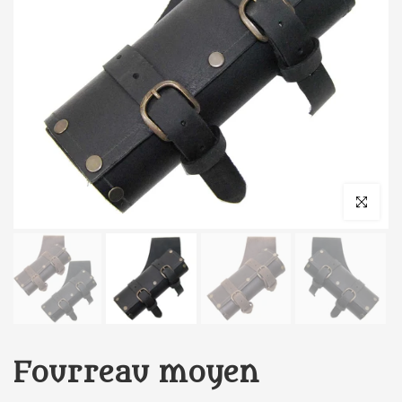
Cliquez pour 
Fourreau moyen