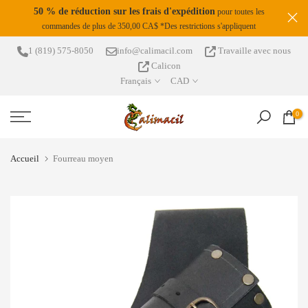
S
50 % de réduction sur les frais d'expédition
pour toutes les
Passer
commandes de plus de 350,00 CA$ *Des restrictions s'appliquent
da !
au
contenu
1 (819) 575-8050
info@calimacil.com
Travaille avec nous
Calicon
Français
CAD
0
Accueil
Fourreau moyen