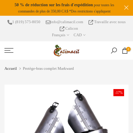
S
50 % de réduction sur les frais d'expédition
pour toutes les
Passer
commandes de plus de 350,00 CA$ *Des restrictions s'appliquent
da !
au
contenu
1 (819) 575-8050
info@calimacil.com
Travaille avec nous
Calicon
Français
CAD
0
Accueil
Protège-bras complet Markward
-17%